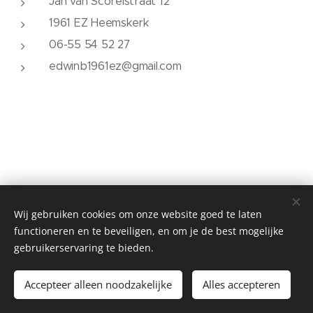
Jan van Scorelstraat 12
1961 EZ Heemskerk
06-55 54 52 27
edwinb1961ez@gmail.com
Wij gebruiken cookies om onze website goed te laten
functioneren en te beveiligen, en om je de best mogelijke
gebruikerservaring te bieden.
© 2023. Alle rechten voorbehouden.
Accepteer alleen noodzakelijke
Alles accepteren
Mogelijk gemaakt door
Webnode
Cookies